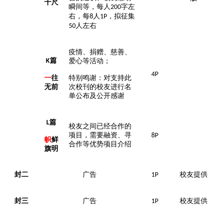
千尺
瞬间等，每人
字左
200
右，每
人
，拟征集
8
1P
人左右
50
疫情、捐赠、慈善、
篇
K
爱心等活动；
4P
一
往
特别鸣谢：对支持此
无前
次校刊的校友进行名
单公布及公开感谢
篇
L
校友之间已经合作的
项目，需要融资、寻
8P
帜
鲜
合作等优势项目介绍
旗明
封二
广告
校友提供
1P
封三
广告
校友提供
1P