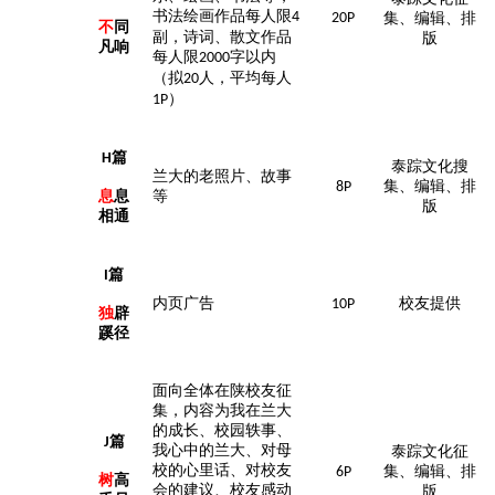
书法绘画作品每人限
4
20P
集、编辑、排
不
同
副，诗词、散文作品
版
凡响
每人限
字以内
2000
（拟
人，平均每人
20
）
1P
篇
H
泰踪文化搜
兰大的老照片、故事
集、编辑、排
8P
息
息
等
版
相通
篇
I
内页广告
校友提供
10P
独
辟
蹊径
面向全体在陕校友征
集，内容为我在兰大
的成长、校园轶事、
篇
J
我心中的兰大、对母
泰踪文化征
校的心里话、对校友
集、编辑、排
6P
树
高
会的建议、校友感动
版