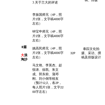
辑、排版
3.关于兰大的评述
李振国师兄（
，照
4P
片
张，文字稿
字
2
4000
左右
）
钟宝申师兄（
，照
4P
片
张，文字稿
字
2
4000
左右
）
篇
B
姚高民师兄（
，照
4P
泰踪文化拍
片
张，文字稿
字
2
4000
摄、采访、撰
32P
大
浪
左右
）
稿及排版设计
淘沙
马文艳、
李英杰
、
赵
惊涛
、
徐凯
、
朱文
成
、
郭东前
、蒲邓
刚、刘小侗等校友
（预计
人，各
，
12
2
P
每人照片
张，文字
1
22
字左右
）
00