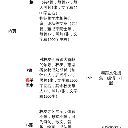
（共
篇，每篇
，
每
一格
4
2P
人照片
张，文字稿
1
22
字左右
）
00
拟征集学术相关会
议、论坛等文章
（共
4
篇，董书宁院士等，
内页
每篇
，
照片
张，文
1P
1
字稿
字左右
）
1200
对校友会有很大贡献
的领导、校友、志愿
者及秘书处成员
（预
篇
F
泰踪文化搜
计
人，罗鸿平
，
15
2P
16P
集、编辑、排
强
基
照片
张，文字稿
1
2200
版
固本
字左右，其余校友每
人
，照片
张，文字
1P
1
稿
字）
1200
校友才艺展示，体裁
不限，形式不限，可
为诗词、散文、音
篇
G
乐、绘画、书法等，
泰踪文化征