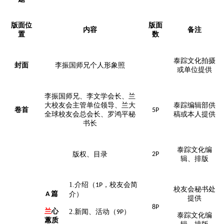
版面位
版面
内容
备注
置
数
泰踪文化拍摄
封面
李振国师兄个人形象照
或单位提供
李振国师兄、李文学会长、兰
大校友会主管单位领导、兰大
泰踪编辑部供
卷首
5P
全球校友会总会长、罗鸿平秘
稿或本人提供
书长
泰踪文化编
版权、目录
2P
辑、排版
1.
介绍（
，校友会简
1P
校友会秘书处
篇
A
介）
提供
8P
兰
心
2.
新闻、活动（
）
9P
泰踪文化编
蕙质