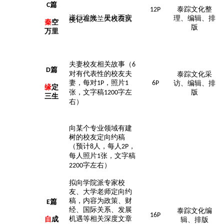
篇
C
泰踪文化整
12P
理、编辑、排
逆行追光，星火西安——在陕兰大校友抗疫记
秦
空
版
万里
夫妻校友相关故事（
6
篇
D
对有代表性的校友夫
泰踪文化采
妻，每对
，照片
1P
1
6P
访、编辑、排
缘
定
张，文字稿
字左
版
1200
三生
右）
向某个专业领域有建
树的校友定向约稿
（预计
人，
每人
，
8
2P
每人照片
张，文字稿
1
字左右）
2200
拟向学院派专家校
友、大学老师定向约
稿，内容为政策、财
篇
E
经、国际关系、发展
泰踪文化编
16P
机遇等相关深度文章
自
成
辑、排版