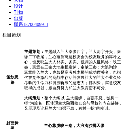
人物
设计
刊物
出版
联系18700409911
栏目策划
主题策划：
主题融入兰大秦缘四字，兰大两字开头，秦
缘二字收尾，兰心蕙质寓意校友会为校友服务的淳朴之
心，也反映兰大人朴实、务实、低调的入世风格；映三
秦，寓意在三秦大地生根发芽，奉献三秦；大浪淘沙，
寓意能入兰大，也曾是高考独木桥的成功度关者，也指
策划思
代在竞争激烈的商战中存活并发展壮大的兰大企业久经
路
考验的生命力和劈波斩浪的意志力；拂因缘，寓意校友
取得的成就，跟自身努力和兰大教育密不可分。
大纲策划：
整个大纲以
“兰大秦缘，自强不息，独树一
帜”为篇名，既体现兰大陕西校友会与母校的内在链接，
又展现及诠释兰大“自强不息，独树一帜”的校训。
封面标
兰心蕙质映三秦，大浪淘沙拂因缘
题