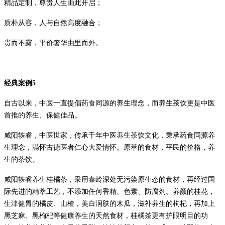
精品定制，尊贵人生由此开启；
质朴从容，人与自然高度融合；
贵而不露，平价奢华由里而外。
经典案例
5
自古以来，中医一直提倡药食同源的养生理念，而养生茶饮更是中医
首推的养生、保健佳品。
咸阳轶睿，中医世家，传承千年中医养生茶饮文化，秉承药食同源养
生理念，满怀古德医者仁心大爱情怀。原萃的食材，平民的价格，养
生的茶饮。
咸阳轶睿养生桂橘茶，采用秦岭深处无污染原生态的食材，再经过国
际先进的精萃工艺，不添加任何香精、色素、防腐剂。养颜的桂花，
生津健胃的橘皮、山楂，美白润肤的木瓜，滋补养生的枸杞，再加上
黑芝麻、黑枸杞等健康养生的天然食材，桂橘茶更有护眼明目的功