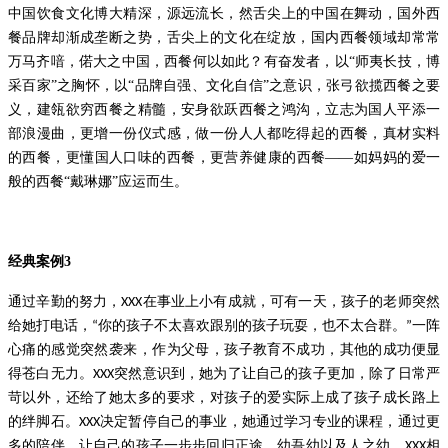
中国饮食文化博大精深，源远流长，然舌尖上的中国在舞动，国外西
餐品牌却渐成垄断之势，舌尖上的文化在绽放，国内西餐领域却常常
万马齐喑，偌大之中国，西餐何以如此？有奋发者，以
“师夷长技，博
采百家”之胸怀，以“品牌自强、文化自信”之意识，张弓欲揽西餐之要
义，建瓴欲穷西餐之精髓，安身欲跃西餐之鸿沟，立志为国人平添一
部浪漫曲，更增一份仪式感，做一份人人都吃得起的西餐，真材实料
的西餐，更懂国人口味的西餐，更营养健康的西餐——如妈妈的爱一
般的西餐“戴琳娜”应运而生。
经典案例
3
通过辛勤的努力，
在事业上小有成就，可有一天，孩子的老师突然
XXX
给她打电话，
你的孩子不太喜欢跟别的孩子玩耍，也不太合群。
一阵
“
”
心痛的感觉突然袭来，作为父母，孩子教育不成功，其他的成功便显
得苍白无力。
突然意识到，她为了让自己的孩子更加，除了日常严
XXX
苛以外，还给了她太多的要求，对孩子的爱实际上成了孩子成长路上
的绊脚石。
决定暂停自己的事业，她通过学习专业的课程，通过更
XXX
多的陪伴，让自己的孩子一步步回归正途。幼吾幼以及人之幼，
相
XXX