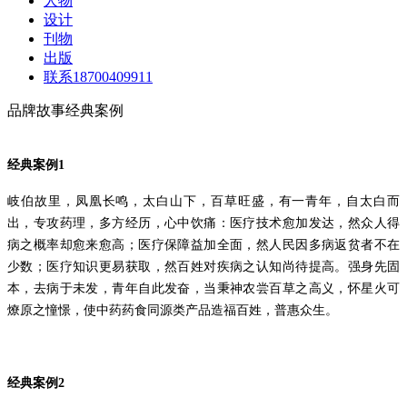
人物
设计
刊物
出版
联系18700409911
品牌故事经典案例
经典案例
1
岐伯故里，凤凰长鸣，太白山下，百草旺盛，有一青年，自太白而
出，专攻药理，多方经历，心中饮痛：医疗技术愈加发达，然众人得
病之概率却愈来愈高；医疗保障益加全面，然人民因多病返贫者不在
少数；医疗知识更易获取，然百姓对疾病之认知尚待提高。
强身先固
本，去病于未发
，青年自此发奋，当
秉神农尝百草之
高
义，怀
星
火可
燎
原
之憧憬，使中药药食同源类产品造福百姓，普惠众生。
经典案例
2