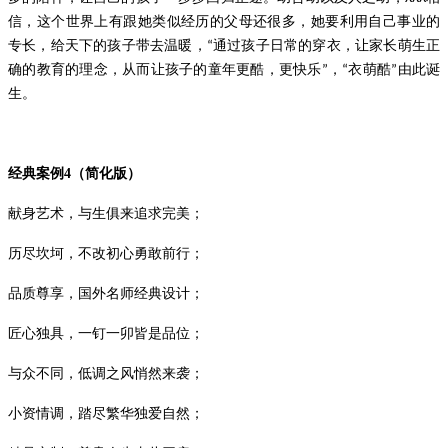
信，这个世界上有跟她类似经历的父母还很多，她要利用自己事业的
专长，给天下的孩子带去温暖，
通过孩子日常的穿衣，让家长萌生正
“
确的教育的理念，从而让孩子的童年更酷，更快乐
，
衣萌酷
由此诞
”
“
”
生。
经典案例
4
（简化版）
献身艺术，与生俱来追求完美；
历尽坎坷，不改初心勇敢前行；
品质尊享，国外名师经典设计；
匠心独具，一钉一卯皆是品位；
与众不同，低调之风悄然来袭；
小资情调，踏尽繁华独爱自然；