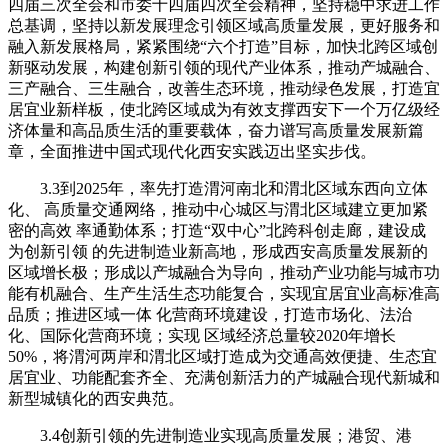
四届三次全会和市委十四届四次全会精神，坚持稳中求进工作
总基调，坚持以新发展理念引领区域高质量发展，更好服务和
融入新发展格局，紧紧围绕“六个打造”目标，加快北跨区域创
新驱动发展，构建创新引领的现代产业体系，推动产城融合、
三产融合、三生融合，改善生态环境，推动绿色发展，打造宜
居宜业新样板，使北跨区域成为有效支撑西安下一个万亿级经
济体量和高品质生活的重要载体，奋力谱写高质量发展新篇
章，全面推进中国式现代化西安实践迈出坚实步伐。
3.3到2025年，率先打造渭河南北和渭北区域东西向立体
化、 高质量交通网络，推动中心城区与渭北区域建立更加紧
密的高效 率通勤体系；打造“双中心”北跨科创走廊，建设成
为创新引领 的先进制造业新高地，形成西安高质量发展新的
区域增长极；形成以产城融合为导向，推动产业功能与城市功
能有机融合、生产生活生态功能复合，实现宜居宜业高标准高
品质；推进区域一体 化营商环境建设，打造市场化、法治
化、国际化营商环境；实现 区域经济总量较2020年增长
50%，将渭河两岸和渭北区域打造成为交通高效便捷、生态宜
居宜业、功能配套齐全、充满创新活力的产城融合现代新城和
新型城镇化的西安典范。
3.4创新引领的先进制造业实现高质量发展；港贸、港