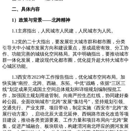
二、具体内容
1）政策与背景——北跨精神
1.1主席指出，人民城市人民建，人民城市为人民。
1.2党的二十大指出，要发展壮大城市群和都市圈，分类
引导大中小城市发展方向和建设重点，形成疏密有致、分工协
作、功能完善的城镇化空间格局。其中明确指出，要推动城市
群一体化发展，建设现代化都市圈，优化提升超大特大城市中
心城区功能。
1.3西安市2023年工作报告指出，优化城市空间布局。加
快实施“南控、北跨、西融、东拓、中优”战略，依据“三区三
线”划定成果完成国土空间总体规划和详细规划编制报批工
作，加强国土规划用途管制。向南严控生态红线，协同建好秦
岭公园。全面吹响城市“北跨”发展“集结号”，坚持规划引领、
交通先行、产业支撑、项目带动，制定实施《西安市“北跨”发
展行动方案》，启动北辰大道北延伸、西铜路市政化改造等项
目建设，推动各类资源要素、工作力量和项目布局向“北跨”聚
集，促进产城融合、板块联动，构建渭河南北呼应的拥河发展