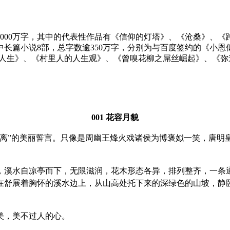
1000万字，其中的代表性作品有《信仰的灯塔》、《沧桑》、
长篇小说8部，总字数逾350万字，分别为与百度签约的《小
子人生》、《村里人的人生观》、《曾嗅花柳之屌丝崛起》、《弥
001 花容月貌
相离”的美丽誓言。只像是周幽王烽火戏诸侯为博褒姒一笑，唐明
，溪水自凉亭而下，无限滋润，花木形态各异，排列整齐，一条
在舒展着胸怀的溪水边上，从山高处托下来的深绿色的山坡，静
美，美不过人的心。