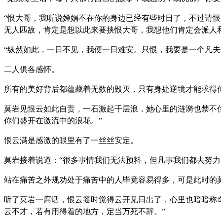
“恨大哥，我听说婵娟不在你的身边已经有些时日了，不过请
无人匹敌，肯定是想以此来要挟恨大哥，我想他们肯定会派人
“纵然如此，一日不见，我便一日难安。只恨，我要是一个凡夫
二人俱各感怀。
所有的美好背后都蕴藏着无数的毁灭，只有身处逆境才能求得
莫岩见恨云如此自责，一石激起千层浪，她心里的涟漪也禁不
你们盛开在激流中的浪花。”
恨云满是感激的眼里有了一丝丝安定。
莫岩接着说道：“很多事情我们无法预料，但凡事我们都去努
站在痛苦之外规劝处于痛苦中的人毕竟容易得多，可是此时的
听了莫岩一席话，恨云霎时觉得云开见日出了，心里也暗暗称
云不才，若有用得着的地方，定当万死不辞。”