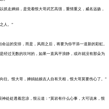
所以抓走婵娟，是觉着恨大哥武艺高强，重情重义，威名远扬，
之人。”
与命运的安排，而是，风雨之后，将要为你平添一道新的彩虹。
都是经过无数的坎坷的，如果一直风平浪静，或许就没有那朵为
向往。恨大哥，婵娟姑娘吉人自有天相，恨大哥莫要伤心了。”
眼神处处透着悲凉，恨云道：“莫岩有什么心事，大可说来，恨