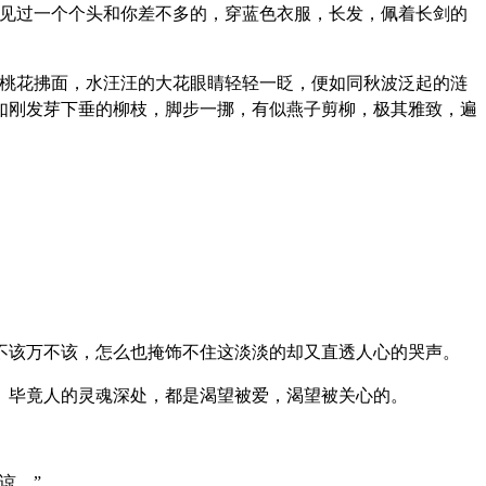
有见过一个个头和你差不多的，穿蓝色衣服，长发，佩着长剑的
同桃花拂面，水汪汪的大花眼睛轻轻一眨，便如同秋波泛起的涟
如刚发芽下垂的柳枝，脚步一挪，有似燕子剪柳，极其雅致，遍
不该万不该，怎么也掩饰不住这淡淡的却又直透人心的哭声。
。毕竟人的灵魂深处，都是渴望被爱，渴望被关心的。
谅。”