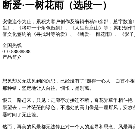
断爱·一树花雨（选段一）
安徽迄今为止，累积为客户创作及编辑书稿50余部，总字数逾
生》、《将每一个角色做到》、《人生座座山》等；累积创作中
智文化签约的《寻找对等的爱》、《断爱·一树花雨》、《影
全国热线
010-88888888
产品简介
想见却又无法见到的沉思，已经没有了“愿得一心人，白首不
那种错，坚定地让人向往。惆怅，是别离。
恨云一路赶来，只见：走廊亭坊接连不断，奇花异草争相斗艳
眼望去，一片茫茫的绿色，不远处的高山像是一座屏风，安放
霎时间了无止境。
然而，再美的风景都无法停止对一个人的追寻和思念。风景再