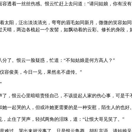
面容透着一丝丝伤感。恨云忙赶上去问道：“请问姑娘，你有没
向着太阳，泛出淡淡清光，弯弯的眉毛如同新月，微微的笑容如
过天晴，两边各梳起一个发髻，如飘动着的云彩。修长的身段，
分了。恨云一脸疑惑，忙道：“不知姑娘是何方高人？”
仪容俊美，今日一见，果然名不虚传。”
”
声了，恨云心里暗暗责怪自己，不该提起人家的伤心事，可是千
和她一起哭的人，但或许她更需要的是一种安慰，陌生人的也好
，止住了哭声，轻拭两角的泪珠，道：“让恨大哥见笑了。”
是难过，哭出来就没事了。只是恨云鲁莽，胡乱言语，请姑娘见