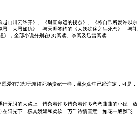
《跨越山川云终开》、《掰直命运的拐点》、《将自己所爱许以余
恩似恩，大恩如仇》，与天涯签约的《人妖殊途之生死恋》，与礼
道》，全部小说分别在QQ阅读、掌阅及迅雷阅读
皇恩爱有加却无奈缢死杨贵妃一样，虽然命中已经注定，可是，
通行无阻的大路上，错杂着许多错杂着许多弯弯曲曲的小径，放
卧在阳光下，极其娇媚和柔软，万千诗情画意，如花一般飘飞，