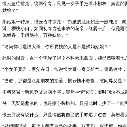
恨云急往前走，绕两个弯，只见一女子手把着小柳枝，娇羞的
姑娘？”
那姑娘一转身，恨云恰才惊觉：“白嫩的脸庞如玉一般纯洁，
漪，樱桃小口，如同初春含苞未放的花朵，红唇一启，似是雨
体娇香，千般绝艳，万种妖娆。”
“请问你可是恨大哥，你所要找的人是不是婵娟姑娘？”
此时的恨云，岂一个诧异了得？不料素未蒙面，却已然猜着七八
“小女子莫岩，家父在日，常说恨大哥一身英雄气，骨骼健壮，
“岂敢，那都是江湖朋友的抬爱，恨云愧不敢当，敢问尊父是？
不料莫岩一听见尊父这两个字，突然神情转悲，霎时间泣不成
哭，无疑是悲凉的，也是撕心裂肺的。只是此时，少了一个能
恨云并没有说什么，只是悄然将自己的手帕递了过去，莫岩看见
“姑娘哪里话，每个人都有自己的故事，或悲伤，或忧郁。你要